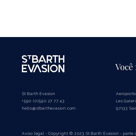
Você
St Barth Evasion
Aeroporto
+590 (0)590 27 77 43
Les Gale
hello@stbarthevasion.com
97133 Sai
Aviso legal
- Copyright © 2023 St Barth Evasion - parte