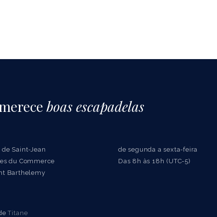
 merece
boas escapadelas
 de Saint-Jean
de segunda a sexta-feira
ries du Commerce
Das 8h às 18h (UTC-5)
nt Barthelemy
 de
Titane