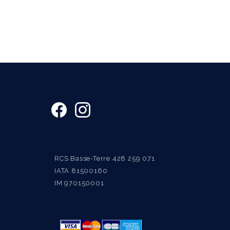
RCS Basse-Terre 428 259 071
IATA 81500160
IM 970150001