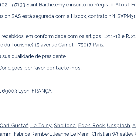
02 - 97133 Saint Barthélemy e inscrito no
Registo Atout F
 Evasion SAS está segurada com a Hiscox, contrato nºHSXPM310
os recebidos, em conformidade com os artigos L.211-18 e R. 2
té du Tourisme) 15 avenue Carnot - 75017 Paris.
na sua qualidade de presidente.
Condições, por favor
contacte-nos
.
te, 69003 Lyon, FRANÇA
Carl Gustaf
,
Le Toiny
,
Shellona
,
Eden Rock
,
Unsplash
,
A
Gramm, Fabrice Rambert, Jeanne Le Menn, Christian Wheatley